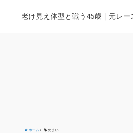
老け見え体型と戦う45歳｜元レ
ホーム
/
めまい