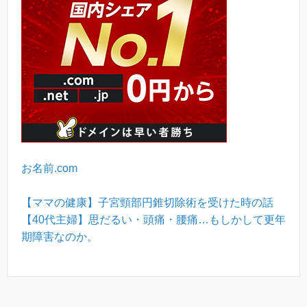
お名前.com
【ママの健康】子宮頸部円錐切除術を受けた時の話
【40代主婦】思だるい・頭痛・腰痛…もしかして更年
期障害なのか。