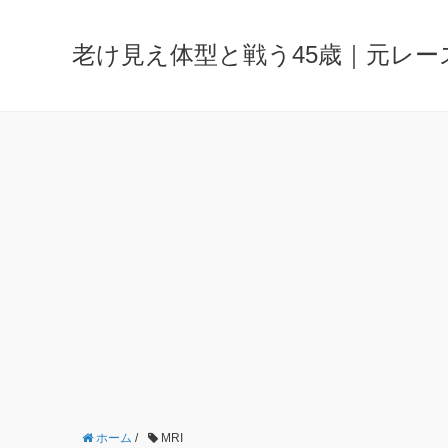
老け見え体型と戦う45歳｜元レ
ホーム
/
MRI