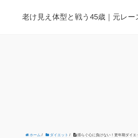
老け見え体型と戦う45歳｜元レ
ホーム
/
ダイエット
/
揺らぐ心に負けない！更年期ダイエ