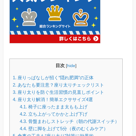
目次
[
hide
]
1.
座りっぱなしが招く“隠れ肥満”の正体
2.
あなたも要注意？座り太りチェックリスト
3.
座り太りを防ぐ生活習慣の見直しポイント
4.
座り太り解消！簡単エクササイズ4選
4.1.
椅子に座ったまま太もも上げ
4.2.
立ち上がってかかと上げ下げ
4.3.
骨盤まわしストレッチ（朝の代謝スイッチ）
4.4.
壁に脚を上げて5分（夜のむくみケア）
5.
食事の工夫も“座り太り”対策に効果的