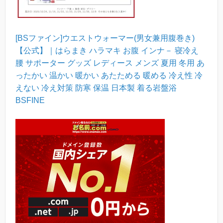
[BSファイン]ウエストウォーマー(男女兼用腹巻き)
【公式】｜はらまき ハラマキ お腹 インナ－ 寝冷え
腰 サポーター グッズ レディース メンズ 夏用 冬用 あ
ったかい 温かい 暖かい あたためる 暖める 冷え性 冷
えない 冷え対策 防寒 保温 日本製 着る岩盤浴
BSFINE