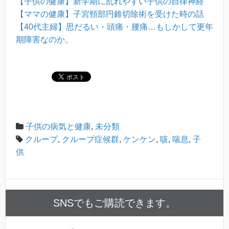
【子供の健康】新学期に乱れやすい子供の自律神経
【ママの健康】子宮頸部円錐切除術を受けた時の話
【40代主婦】思だるい・頭痛・腰痛…もしかして更年
期障害なのか。
子供の病気と健康
,
未分類
クループ
,
クループ症候群
,
ケンケン
,
咳
,
喘息
,
子
供
SNSでもご購読できます。