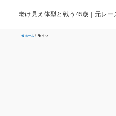
老け見え体型と戦う45歳｜元レ
ホーム
/
うつ